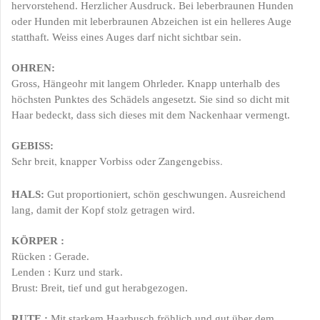
hervorstehend. Herzlicher Ausdruck. Bei leberbraunen Hunden
oder Hunden mit leberbraunen Abzeichen ist ein helleres Auge
statthaft. Weiss eines Auges darf nicht sichtbar sein.
OHREN:
Gross, Hängeohr mit langem Ohrleder. Knapp unterhalb des
höchsten Punktes des Schädels angesetzt. Sie sind so dicht mit
Haar bedeckt, dass sich dieses mit dem Nackenhaar vermengt.
GEBISS:
Sehr breit, knapper Vorbiss oder Zangengebiss.
HALS
:
Gut proportioniert, schön geschwungen. Ausreichend
lang, damit der Kopf stolz getragen wird.
KÖRPER
:
Rücken : Gerade.
Lenden : Kurz und stark.
Brust: Breit, tief und
gut herabgezogen.
RUTE
:
Mit starkem Haarbusch fröhlich und gut über dem